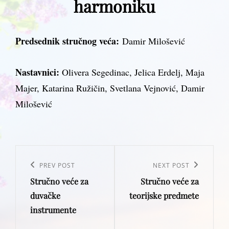
harmoniku
Predsednik stručnog veća:
Damir Milošević
Nastavnici:
Olivera Segedinac, Jelica Erdelj, Maja
Majer, Katarina Ružičin, Svetlana Vejnović, Damir
Milošević
Post
navigation
Previous
PREV POST
Next
NEXT POST
Stručno veće za
Stručno veće za
Post
Post
duvačke
teorijske predmete
instrumente