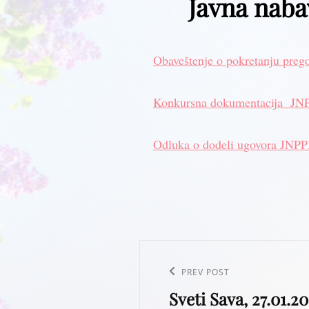
Javna naba
Obaveštenje o pokretanju preg
Konkursna dokumentacija JN
Odluka o dodeli ugovora JNP
Post
navigation
Previous
PREV POST
Sveti Sava, 27.01.2
Post