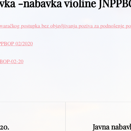
vka -nabavka violine JNPP
ovaračkog postupka bez objavljivanja poziva za podnošenje p
PPBOP 02/2020
PBOP-02-20
Next
020.
Javna nabav
Post