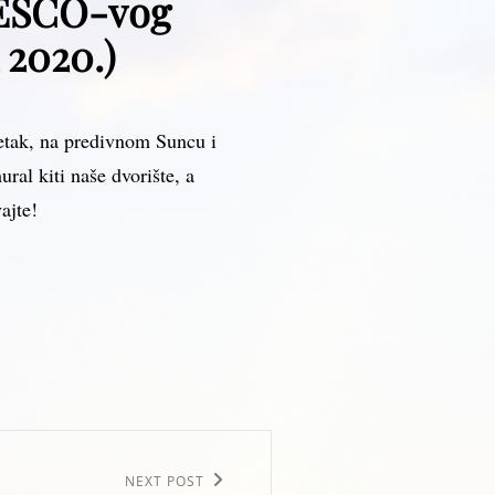
NESCO-vog
2020.)
etak, na predivnom Suncu i
ral kiti naše dvorište, a
ajte!
NEXT POST