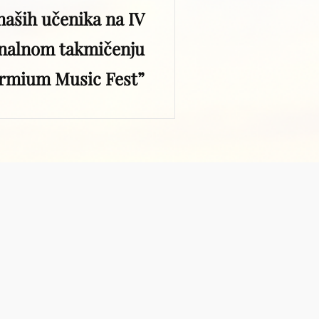
naših učenika na IV
onalnom takmičenju
irmium Music Fest”