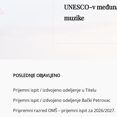
UNESCO-v međuna
Post
muzike
POSLEDNJE OBJAVLJENO
Prijemni ispit / izdvojeno odeljenje u Titelu
Prijemni ispit / izdvojeno odeljenje Bački Petrovac
Pripremni razred OMŠ – prijemni ispit za 2026/2027.