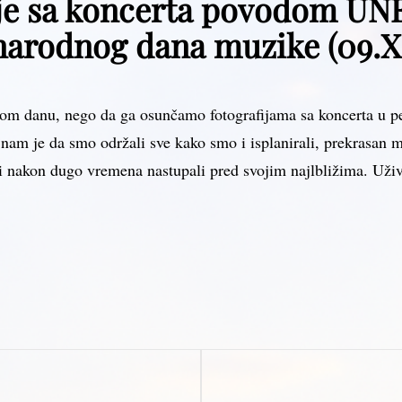
ije sa koncerta povodom U
arodnog dana muzike (09.X 
m danu, nego da ga osunčamo fotografijama sa koncerta u p
am je da smo održali sve kako smo i isplanirali, prekrasan mu
aci nakon dugo vremena nastupali pred svojim najlbližima. Uživ
Next