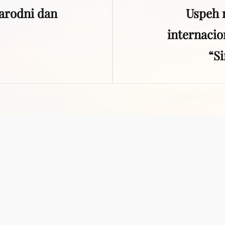
rodni dan
Uspeh 
Post
internaci
“S