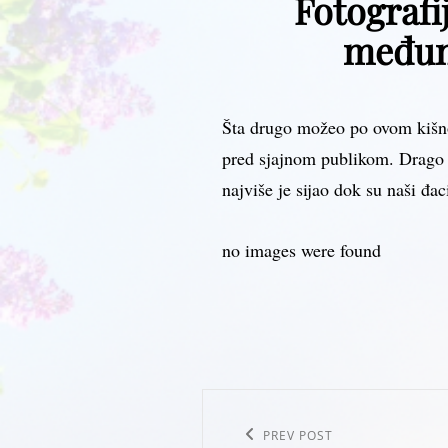
Fotograf
međun
Šta drugo možeo po ovom kišno
pred sjajnom publikom. Drago n
najviše je sijao dok su naši đ
no images were found
Post
navigation
Previous
PREV POST