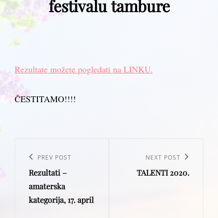
festivalu tambure
Rezultate možete pogledati na LINKU.
ČESTITAMO!!!!
Post
navigation
Previous
PREV POST
Next
NEXT POST
Rezultati –
TALENTI 2020.
Post
Post
amaterska
kategorija, 17. april