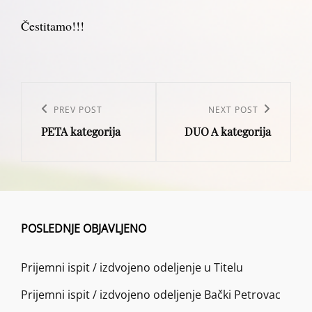
Čestitamo!!!
Post
navigation
Previous
PREV POST
Next
NEXT POST
PETA kategorija
DUO A kategorija
Post
Post
POSLEDNJE OBJAVLJENO
Prijemni ispit / izdvojeno odeljenje u Titelu
Prijemni ispit / izdvojeno odeljenje Bački Petrovac