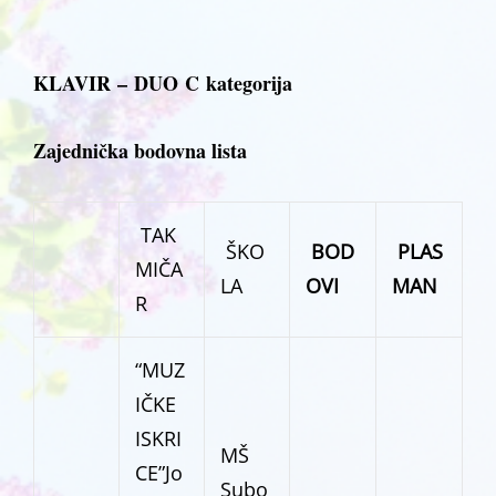
KLAVIR – DUO C kategorija
Zajednička bodovna lista
TAK
ŠKO
BOD
PLAS
MIČA
LA
OVI
MAN
R
“MUZ
IČKE
ISKRI
MŠ
CE”Jo
Subo