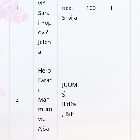
vić
1
tica,
100
I
Sara
Srbija
i Pop
ović
Jelen
a
Hero
Farah
JUOM
i
Š
2
Mah
—-
—-
Ilidža
muto
, BiH
vić
Ajša