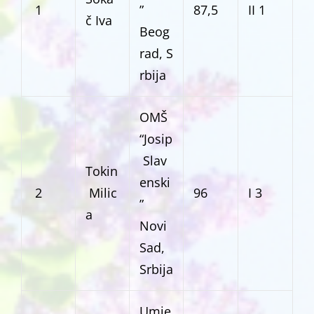
1
”
87,5
II 1
č Iva
Beog
rad, S
rbija
OMŠ
“Josip
Slav
Tokin
enski
2
Milic
96
I 3
”
a
Novi
Sad,
Srbija
Umje