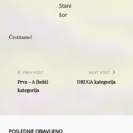
Stani
šor
Čestitamo!
Post
navigation
Previous
PREV POST
Next
NEXT POST
Prva – A (bebi)
DRUGA kategorija
Post
Post
kategorija
POSLEDNJE OBJAVLJENO