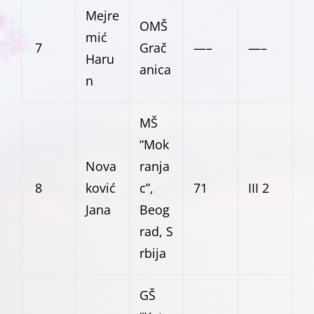
Mejre
OMŠ
mić
7
Grač
—–
—–
Haru
anica
n
MŠ
“Mok
Nova
ranja
8
ković
c”,
71
III 2
Jana
Beog
rad, S
rbija
GŠ