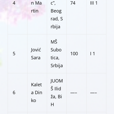
4
n Ma
c”,
74
III 1
rtin
Beog
rad, S
rbija
MŠ
Jović
Subo
5
100
I 1
Sara
tica,
Srbija
JUOM
Kalet
Š Ilid
6
a Din
—–
—–
ža, Bi
ko
H