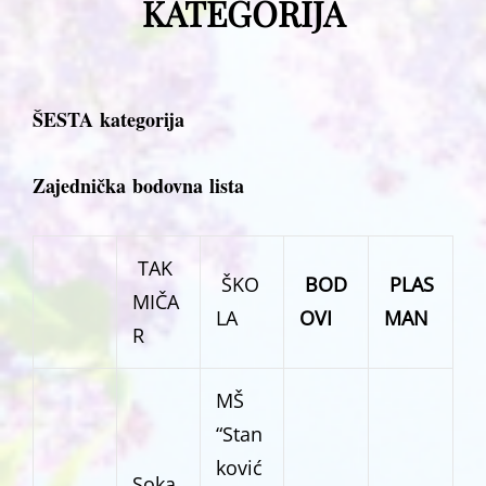
KATEGORIJA
ŠESTA kategorija
Zajednička bodovna lista
TAK
ŠKO
BOD
PLAS
MIČA
LA
OVI
MAN
R
MŠ
“Stan
ković
Soka