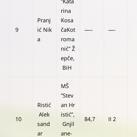
“Kata
rina
Pranj
Kosa
9
ić Nik
čaKot
—–
—-
a
roma
nić” Ž
epče,
BiH
MŠ
“Stev
Ristić
an Hr
Alek
istić”,
10
84,7
II 2
sand
Gnjil
ar
ane-