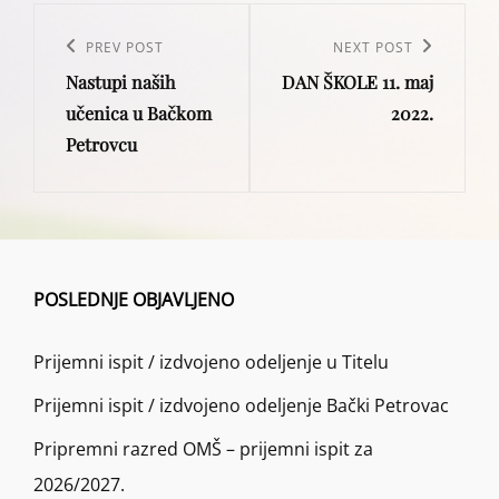
Post
navigation
Previous
PREV POST
Next
NEXT POST
Nastupi naših
DAN ŠKOLE 11. maj
Post
Post
učenica u Bačkom
2022.
Petrovcu
POSLEDNJE OBJAVLJENO
Prijemni ispit / izdvojeno odeljenje u Titelu
Prijemni ispit / izdvojeno odeljenje Bački Petrovac
Pripremni razred OMŠ – prijemni ispit za
2026/2027.