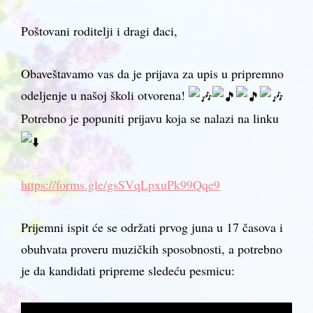
Poštovani roditelji i dragi đaci,
Obaveštavamo vas da je prijava za upis u pripremno
odeljenje u našoj školi otvorena!
Potrebno je popuniti prijavu koja se nalazi na linku
https://forms.gle/gsSVqLpxuPk99Qqe9
Prijemni ispit će se održati prvog juna u 17 časova i
obuhvata proveru muzičkih sposobnosti, a potrebno
je da kandidati pripreme sledeću pesmicu: