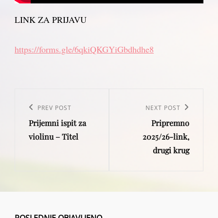
LINK ZA PRIJAVU
https://forms.gle/6qkiQKGYiGbdhdhe8
Post
navigation
Previous
PREV POST
Next
NEXT POST
Prijemni ispit za
Pripremno
Post
Post
violinu – Titel
2025/26-link,
drugi krug