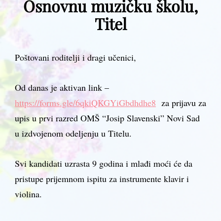
Osnovnu muzičku školu,
Titel
Poštovani roditelji i dragi učenici,
Od danas je aktivan link –
https://forms.gle/6qkiQKGYiGbdhdhe8
za prijavu za
upis u prvi razred OMŠ “Josip Slavenski” Novi Sad
u izdvojenom odeljenju u Titelu.
Svi kandidati uzrasta 9 godina i mlađi moći će da
pristupe prijemnom ispitu za instrumente klavir i
violina.