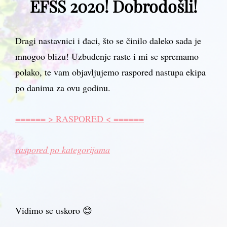
EFSS 2020! Dobrodošli!
Dragi nastavnici i đaci, što se činilo daleko sada je
mnogoo blizu! Uzbuđenje raste i mi se spremamo
polako, te vam objavljujemo raspored nastupa ekipa
po danima za ovu godinu.
====== > RASPORED < ======
raspored po kategorijama
Vidimo se uskoro 😊