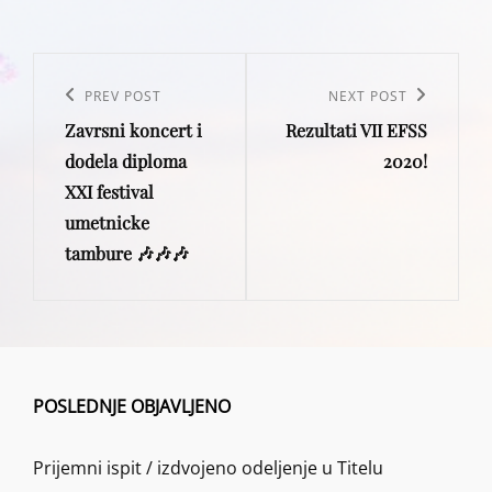
Post
navigation
Previous
PREV POST
Next
NEXT POST
Zavrsni koncert i
Rezultati VII EFSS
Post
Post
dodela diploma
2020!
XXI festival
umetnicke
tambure 🎶🎶🎶
POSLEDNJE OBJAVLJENO
Prijemni ispit / izdvojeno odeljenje u Titelu