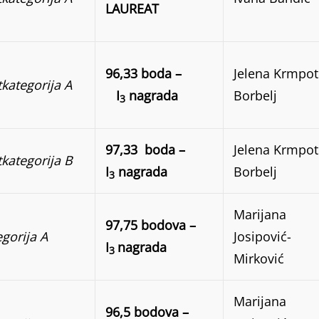
LAUREAT
96,33 boda –
Jelena Krmpot
tkategorija A
I
nagrada
Borbelj
3
97,33 boda –
Jelena Krmpot
tkategorija B
I
nagrada
Borbelj
3
Marijana
97,75 bodova –
egorija A
Josipović-
I
nagrada
3
Mirković
Marijana
96,5 bodova –