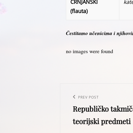
CRNJANSKI
kat
(flauta)
Čestitamo učenicima i njihov
no images were found
Post
navigation
Previous
PREV POST
Republičko takmiče
Post
teorijski predmeti