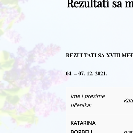
Rezultati sa 
REZULTATI SA XVIII M
04. – 07. 12. 2021.
Ime i prezime
Kat
učenika:
KATARINA
BORBELJ
pre