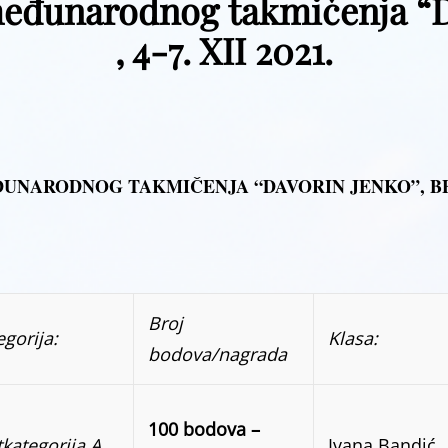
međunarodnog takmičenja “
, 4-7. XII 2021.
EĐUNARODNOG TAKMIČENJA “DAVORIN JENKO”, 
Broj
egorija:
Klasa:
bodova/nagrada
100 bodova –
tkategorija A
Ivana Bandić