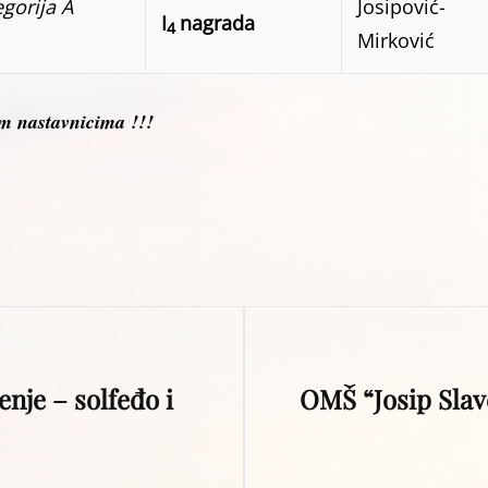
egorija A
Josipović-
I
nagrada
4
Mirković
im nastavnicima !!!
Next
nje – solfeđo i
OMŠ “Josip Slav
Post