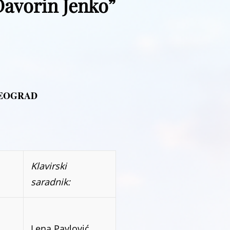
Davorin Jenko”
BEOGRAD
Klavirski
saradnik:
Lena Pavlović