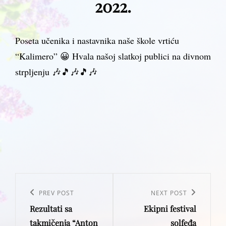
2022.
Poseta učenika i nastavnika naše škole vrtiću
“Kalimero” 😀 Hvala našoj slatkoj publici na divnom
strpljenju 🎶🎵🎶🎵🎶
Post
navigation
Previous
PREV POST
Next
NEXT POST
Rezultati sa
Ekipni festival
Post
Post
takmičenja “Anton
solfeđa